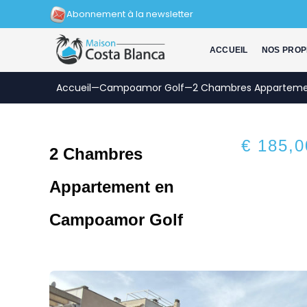
Aller
Abonnement à la newsletter
au
contenu
ACCUEIL
NOS PROP
Accueil
—
Campoamor Golf
—
2 Chambres Appartem
€ 185,0
2 Chambres
Appartement en
Campoamor Golf