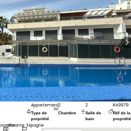
Appartement
2
2
R49979
Type de
Chambre
Salle de
Réf de la
propriété
bain
propriété
poamor
Alicante
Espagne