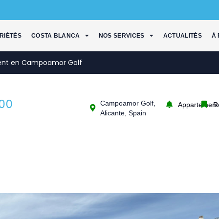
RIÉTÉS
COSTA BLANCA
NOS SERVICES
ACTUALITÉS
À
ent en Campoamor Golf
00
Campoamor Golf,
Appartement
R
Alicante, Spain