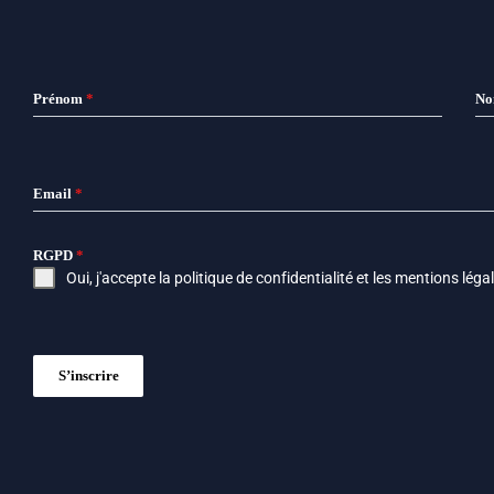
Prénom
*
N
Email
*
RGPD
*
Oui, j'accepte la
politique de confidentialité
et les
mentions léga
S’inscrire