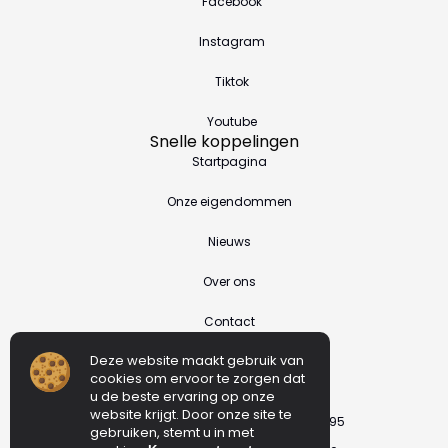
Facebook
Instagram
Tiktok
Youtube
Snelle koppelingen
Startpagina
Onze eigendommen
Nieuws
Over ons
Contact
Contactgegevens
Deze website maakt gebruik van
[email protected]
cookies om ervoor te zorgen dat
u de beste ervaring op onze
+34 667 642 695
website krijgt. Door onze site te
Giuseppe (API A086) : 0034.667.642.695
gebruiken, stemt u in met