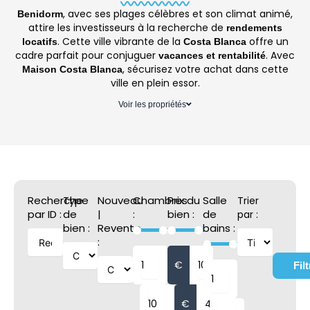
, avec ses plages célèbres et son climat animé,
Benidorm
attire les investisseurs à la recherche de
rendements
. Cette ville vibrante de la
offre un
locatifs
Costa Blanca
cadre parfait pour conjuguer
. Avec
vacances et rentabilité
, sécurisez votre achat dans cette
Maison Costa Blanca
ville en plein essor.
Voir les propriétés
Recherche
Type
Nouveau
Chambres
Prix du
Salle
Trier
par ID :
de
|
:
bien :
de
par :
bien :
Revente
bains :
:
€
Filt
€