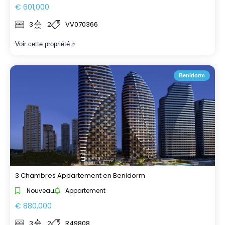
€ 601,000
3
2
VV070366
Voir cette propriété
Benidorm
3 Chambres Appartement en Benidorm
Nouveau
Appartement
€ 880,000
3
2
R49808