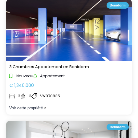
Benidorm
3 Chambres Appartement en Benidorm
Nouveau
Appartement
€ 1,346,000
3
3
VV070835
Voir cette propriété
Benidorm