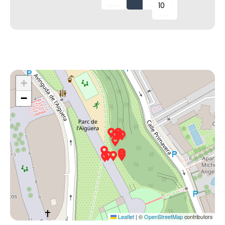
+
−
Leaflet
|
©
OpenStreetMap
contributors