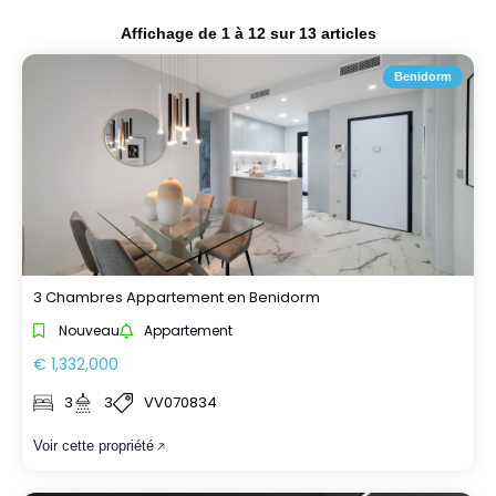
Affichage de
1
à
12
sur
13
articles
Benidorm
3 Chambres Appartement en Benidorm
Nouveau
Appartement
€ 1,332,000
3
3
VV070834
Voir cette propriété