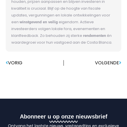
houden, prijzen aanpassen en blijven investeren in
kwaliteit is cruciaal. Blijf op de hoogte van fiscale
updates, vergunningen en lokale ontwikkelingen voor
een
eigendom. Actieve
winstgevend en veilig
investeerders volgen lokale fora, evenementen en
klantfeedback. Zo behouden zij sterke
én
rendementen
waardegroei voor hun vastgoed aan de Costa Blanca.
Prev
Nex
VORIG
VOLGENDE
Abonneer u op onze nieuwsbrief
Ontvang het laatste nieuws, vastgoedtips en exclusieve