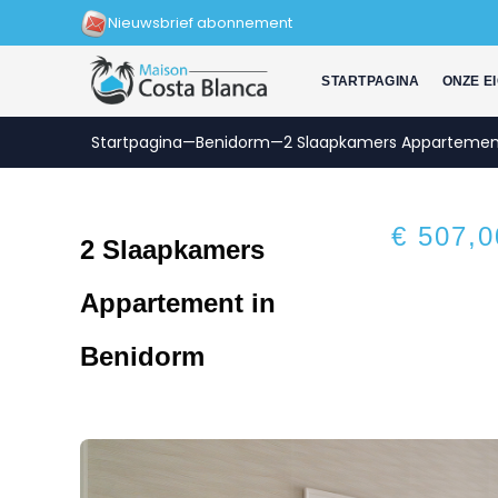
Zum
Nieuwsbrief abonnement
Inhalt
springen
STARTPAGINA
ONZE E
Startpagina
—
Benidorm
—
2 Slaapkamers Appartemen
€ 507,0
2 Slaapkamers
Appartement in
Benidorm