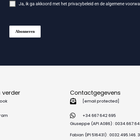
Ja, ik ga akkoord met het
privacybeleid
en de
algemene voorwa
Abonneren
 verder
Contactgegevens
ook
[email protected]
gram
+34 667 642 695
Giuseppe (API A086) : 0034.667.6
Fabian (IPI 516431) : 0032.495.146. 