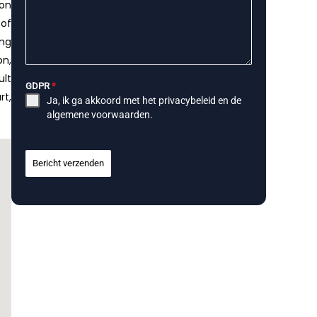
ion
 of
ing
on,
ult
GDPR
*
rt,
Ja, ik ga akkoord met het
privacybeleid
en de
algemene voorwaarden
.
Bericht verzenden