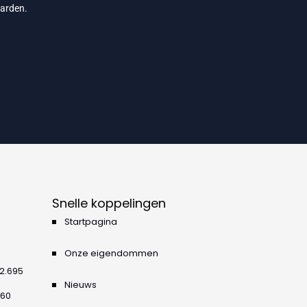
arden
.
Snelle koppelingen
Startpagina
Onze eigendommen
42.695
Nieuws
360