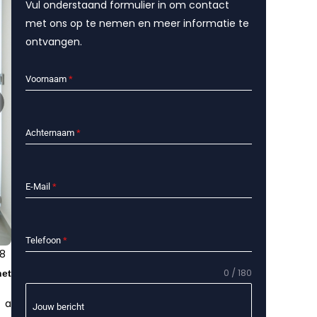
Vul onderstaand formulier in om contact
met ons op te nemen en meer informatie te
ontvangen.
Voornaam
*
Achternaam
*
E-Mail
*
Telefoon
*
8
0 / 180
het
n a
Jouw bericht