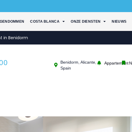
IGENDOMMEN
COSTA BLANCA
ONZE DIENSTEN
NIEUWS
t in Benidorm
00
Benidorm, Alicante,
Appartement
N
Spain