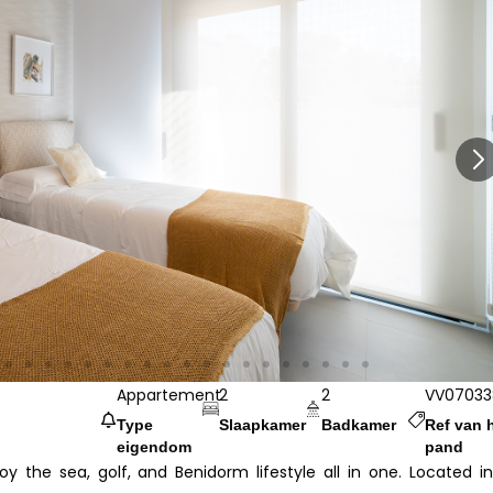
Appartement
2
2
VV07033
Type
Slaapkamer
Badkamer
Ref van 
eigendom
pand
 the sea, golf, and Benidorm lifestyle all in one. Located i