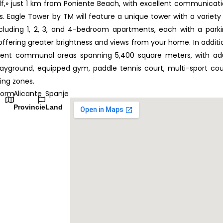
olf,» just 1 km from Poniente Beach, with excellent communicat
. Eagle Tower by TM will feature a unique tower with a variety
cluding 1, 2, 3, and 4-bedroom apartments, each with a park
ffering greater brightness and views from your home. In additi
ent communal areas spanning 5,400 square meters, with ad
playground, equipped gym, paddle tennis court, multi-sport cou
ing zones.
dorm
Alicante
Spanje
Provincie
Land