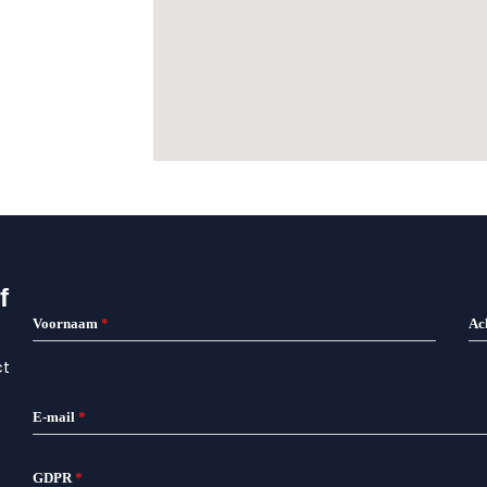
f
Voornaam
*
Ac
ct
E-mail
*
GDPR
*