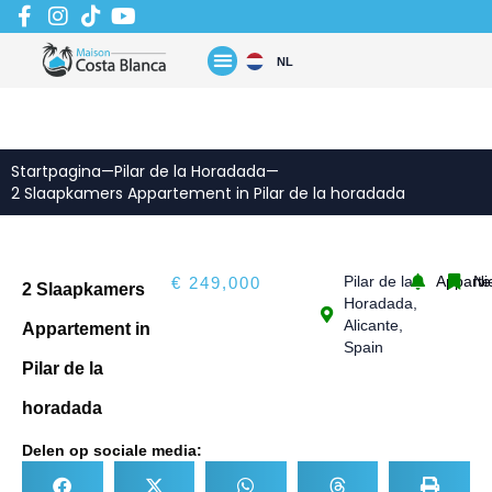
Zum
Inhalt
springen
NL
Startpagina
—
Pilar de la Horadada
—
2 Slaapkamers Appartement in Pilar de la horadada
Pilar de la
Appart
Ni
€ 249,000
2 Slaapkamers
Horadada,
Alicante,
Appartement in
Spain
Pilar de la
horadada
Delen op sociale media: