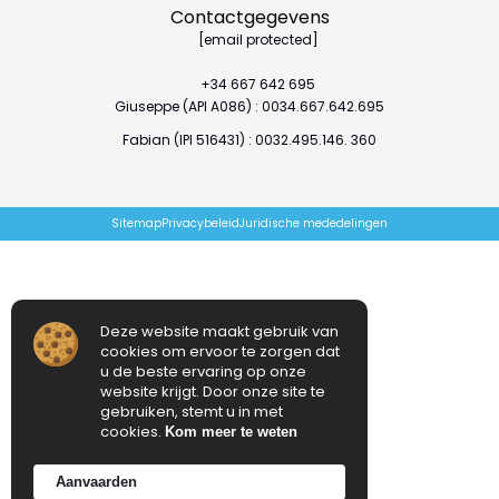
Contactgegevens
[email protected]
+34 667 642 695
Giuseppe (API A086) : 0034.667.642.695
Fabian (IPI 516431) : 0032.495.146. 360
Sitemap
Privacybeleid
Juridische mededelingen
Deze website maakt gebruik van
cookies om ervoor te zorgen dat
u de beste ervaring op onze
website krijgt. Door onze site te
gebruiken, stemt u in met
cookies.
Kom meer te weten
Aanvaarden