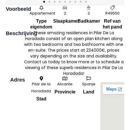
Voorbeeld
Appartement
2
2
R49550
Type
Slaapkamer
Badkamer
Ref van
eigendom
het pand
These amazing residences in Pilar De La
Beschrijving
Horadada consist of an open plan kitchen along
with two bedrooms and two bathrooms with one
en-suite. The prices start at 234000€, prices
vary depending on the size and availability.
Contact us today to know more or to schedule a
viewing of these superb residences in Pilar De La
Horadada!
Adres
Pilar de la
Alicante
Spanje
Horadada
Provincie
Land
Stad