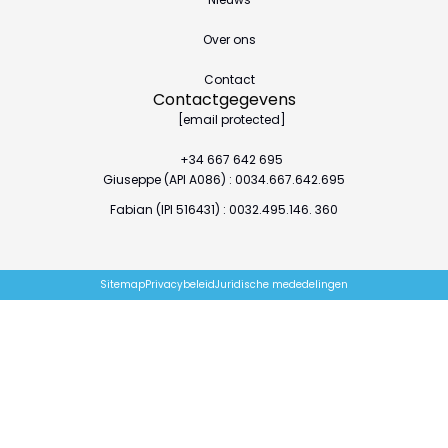
Over ons
Contact
Contactgegevens
[email protected]
+34 667 642 695
Giuseppe (API A086) : 0034.667.642.695
Fabian (IPI 516431) : 0032.495.146. 360
Sitemap
Privacybeleid
Juridische mededelingen