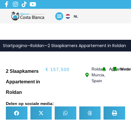
Zum
Inhalt
springen
NL
Startpagina
—
Roldan
—
2 Slaapkamers Appartement in Roldan
Roldan,
Appartemen
Wede
€ 157,500
2 Slaapkamers
Murcia,
Spain
Appartement in
Roldan
Delen op sociale media: