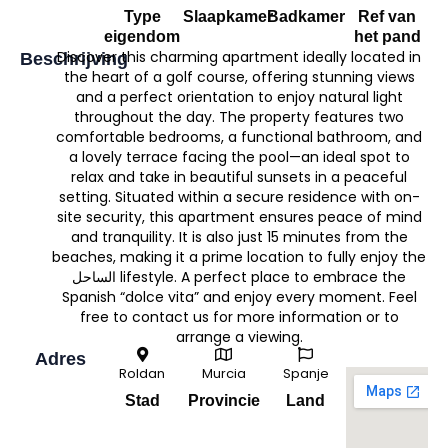
Type
Slaapkamer
Badkamer
Ref van
eigendom
het pand
Discover this charming apartment ideally located in
Beschrijving
the heart of a golf course, offering stunning views
and a perfect orientation to enjoy natural light
throughout the day. The property features two
comfortable bedrooms, a functional bathroom, and
a lovely terrace facing the pool—an ideal spot to
relax and take in beautiful sunsets in a peaceful
setting. Situated within a secure residence with on-
site security, this apartment ensures peace of mind
and tranquility. It is also just 15 minutes from the
beaches, making it a prime location to fully enjoy the
الساحل lifestyle. A perfect place to embrace the
Spanish “dolce vita” and enjoy every moment. Feel
free to contact us for more information or to
arrange a viewing.
Adres
Roldan
Murcia
Spanje
Stad
Provincie
Land