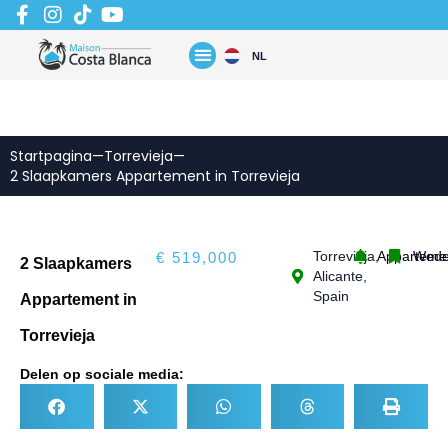
Zum
Inhalt
springen
NL
Startpagina
—
Torrevieja
—
2 Slaapkamers Appartement in Torrevieja
Torrevieja,
Apparteme
Wede
€ 519,000
2 Slaapkamers
Alicante,
Spain
Appartement in
Torrevieja
Delen op sociale media: