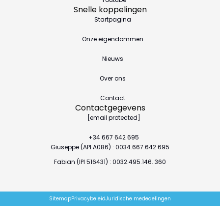
Snelle koppelingen
Startpagina
Onze eigendommen
Nieuws
Over ons
Contact
Contactgegevens
[email protected]
+34 667 642 695
Giuseppe (API A086) : 0034.667.642.695
Fabian (IPI 516431) : 0032.495.146. 360
Sitemap
Privacybeleid
Juridische mededelingen