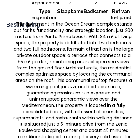
Appartement
2
2
BE4212
Type
Slaapkamer
Badkamer
Ref van
eigendom
het pand
This apartment in the Ocean Dream complex stands
Beschrijving
out for its functionality and strategic location, just 200
meters from Punta Prima beach. With 84 m² of living
space, the property is distributed into two bedrooms
and two full bathrooms. Its main attraction is the large
private outdoor space: a terrace that connects to a
95 m² garden, maintaining unusual open sea views
from the ground floor.Architecturally, the residential
complex optimizes space by locating the communal
areas on the roof. This communal rooftop features a
swimming pool, jacuzzi, and barbecue area,
guaranteeing maximum sun exposure and
uninterrupted panoramic views over the
Mediterranean.The property is located in a fully
consolidated area, with all essential amenities,
supermarkets, and restaurants within walking distance.
It is situated just a 5-minute drive from the Zenia
Boulevard shopping center and about 45 minutes
from Alicante Airport, making it a very solid asset for