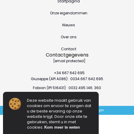
Startpagina
Onze eigendommen
Nieuws
Over ons
Contact
Contactgegevens
[email protected]
+34 667 642 695
Giuseppe (API A086) : 0034.667.642.695
Fabian (IPI 516431) : 0032.495.146. 360
Deze website maakt gebruik van
cookies om ervoor te zorgen dat
Sitemap
Privacybeleid
Juridische mededelingen
u de beste ervaring op onze
website krijgt. Door onze site te
gebruiken, stemt u in met
cookies.
Kom meer te weten