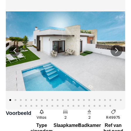
Voorbeeld
Villas
2
2
R49975
Type
Slaapkamer
Badkamer
Ref van