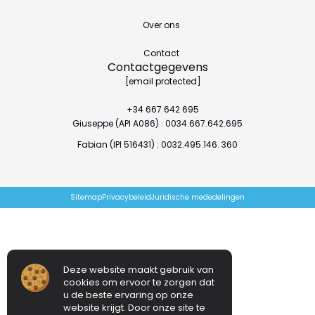
Over ons
Contact
Contactgegevens
[email protected]
+34 667 642 695
Giuseppe (API A086) : 0034.667.642.695
Fabian (IPI 516431) : 0032.495.146. 360
Sitemap
Privacybeleid
Juridische mededelingen
Deze website maakt gebruik van
cookies om ervoor te zorgen dat
u de beste ervaring op onze
website krijgt. Door onze site te