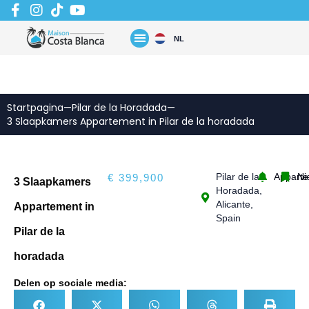
Zum
Inhalt
springen
NL
Startpagina
—
Pilar de la Horadada
—
3 Slaapkamers Appartement in Pilar de la horadada
Pilar de la
Appart
Ni
€ 399,900
3 Slaapkamers
Horadada,
Alicante,
Appartement in
Spain
Pilar de la
horadada
Delen op sociale media: