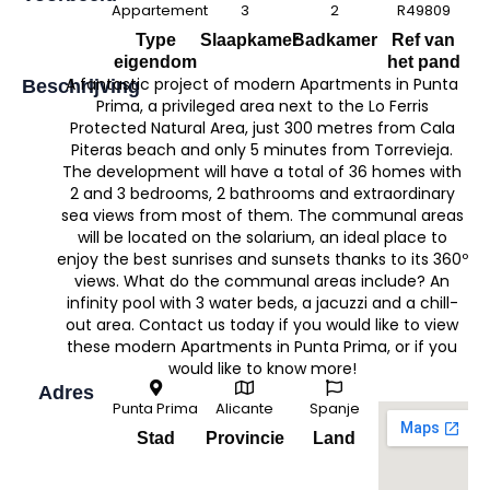
Appartement
3
2
R49809
Type
Slaapkamer
Badkamer
Ref van
eigendom
het pand
A fantastic project of modern Apartments in Punta
Beschrijving
Prima, a privileged area next to the Lo Ferris
Protected Natural Area, just 300 metres from Cala
Piteras beach and only 5 minutes from Torrevieja.
The development will have a total of 36 homes with
2 and 3 bedrooms, 2 bathrooms and extraordinary
sea views from most of them. The communal areas
will be located on the solarium, an ideal place to
enjoy the best sunrises and sunsets thanks to its 360º
views. What do the communal areas include? An
infinity pool with 3 water beds, a jacuzzi and a chill-
out area. Contact us today if you would like to view
these modern Apartments in Punta Prima, or if you
would like to know more!
Adres
Punta Prima
Alicante
Spanje
Stad
Provincie
Land