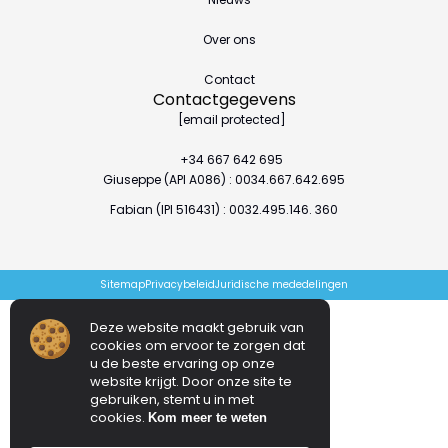
Over ons
Contact
Contactgegevens
[email protected]
+34 667 642 695
Giuseppe (API A086) : 0034.667.642.695
Fabian (IPI 516431) : 0032.495.146. 360
Sitemap
Privacybeleid
Juridische mededelingen
Deze website maakt gebruik van
cookies om ervoor te zorgen dat
u de beste ervaring op onze
website krijgt. Door onze site te
gebruiken, stemt u in met
cookies.
Kom meer te weten