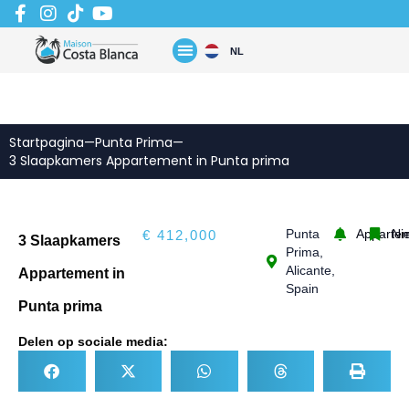
Zum
Inhalt
springen
NL
Startpagina
—
Punta Prima
—
3 Slaapkamers Appartement in Punta prima
Punta
Apparte
Ni
€ 412,000
3 Slaapkamers
Prima,
Alicante,
Appartement in
Spain
Punta prima
Delen op sociale media: