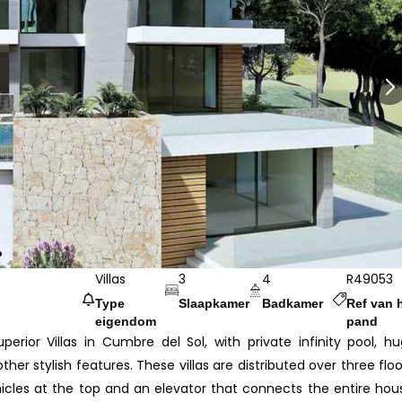
Villas
3
4
R49053
Type
Slaapkamer
Badkamer
Ref van 
eigendom
pand
perior Villas in Cumbre del Sol, with private infinity pool, h
r stylish features. These villas are distributed over three floo
icles at the top and an elevator that connects the entire hou