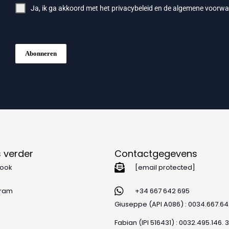
Ja, ik ga akkoord met het
privacybeleid
en de
algemene voorwa
Abonneren
 verder
Contactgegevens
ook
[email protected]
gram
+34 667 642 695
Giuseppe (API A086) : 0034.667.6
Fabian (IPI 516431) : 0032.495.146. 