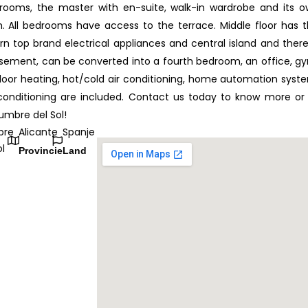
edrooms, the master with en-suite, walk-in wardrobe and its 
. All bedrooms have access to the terrace. Middle floor has 
rn top brand electrical appliances and central island and there
asement, can be converted into a fourth bedroom, an office, g
loor heating, hot/cold air conditioning, home automation syst
conditioning are included. Contact us today to know more or
Cumbre del Sol!
bre
Alicante
Spanje
ol
Provincie
Land