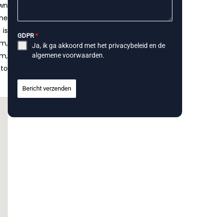
own
the
 is
GDPR
*
ym,
Ja, ik ga akkoord met het
privacybeleid
en de
em,
algemene voorwaarden
.
 to
Bericht verzenden