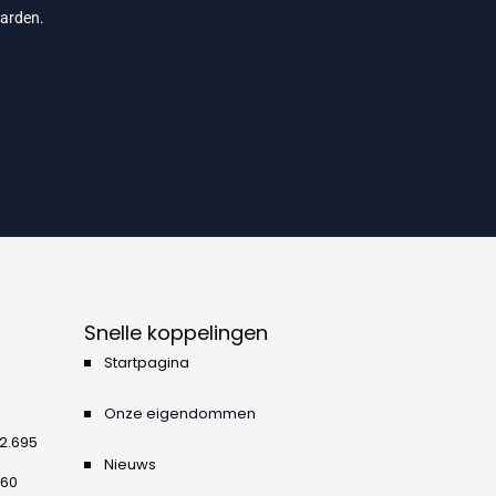
arden
.
Snelle koppelingen
Startpagina
Onze eigendommen
42.695
Nieuws
360