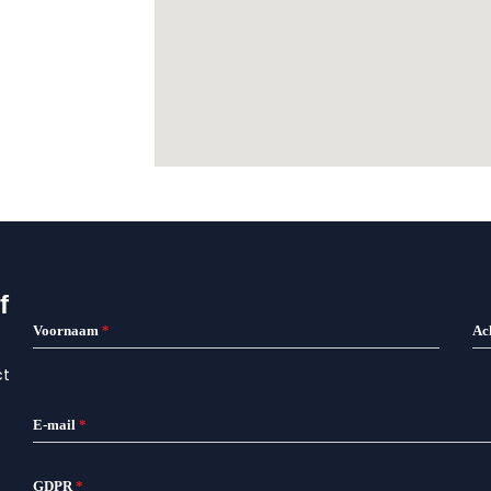
f
Voornaam
*
Ac
ct
E-mail
*
GDPR
*