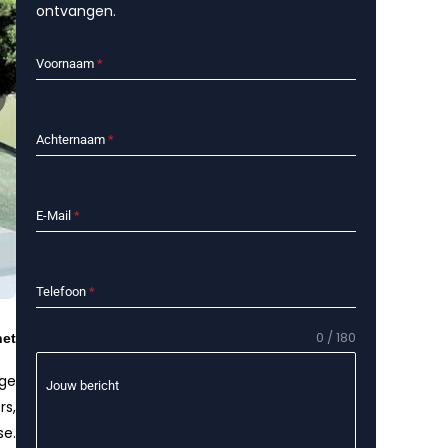
ontvangen.
Voornaam
*
Achternaam
*
E-Mail
*
Telefoon
*
0 / 180
het
uge
Jouw bericht
rs,
se.