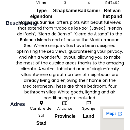
Villas
3
4
R47492
Type
Slaapkamer
Badkamer
Ref van
eigendom
het pand
Magnolias Sunrise, offers plots with beautiful views
Beschrijving
that extend from “Cabo de la Nao” (Jávea), “Peñón
de Ifach”, “Sierra de Bernia”, “Sierra de Aitana” to the
Balearic Islands and of course the Mediterranean
Sea. Where unique villas have been designed
optimising the sea views, guaranteeing your privacy.
And with a wonderful layout, allowing you to make
the most of the outside areas thanks to the amazing
climate. A well-established area of single-family
villas. Awhere a great number of neighbours are
already living and enjoying their home on the
Mediterranean.These are three bedroom, four
bathroom villas. White goods, lighting and air
conditioning are included.
Adres
Cumbre del
Alicante
Spanje
Sol
Provincie
Land
Stad