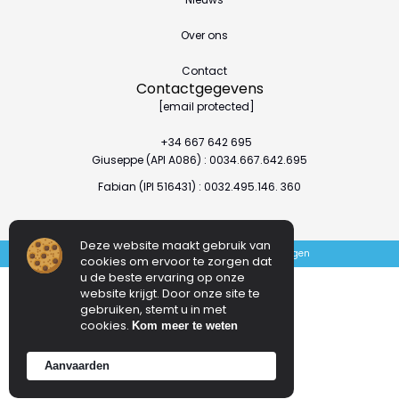
Over ons
Contact
Contactgegevens
[email protected]
+34 667 642 695
Giuseppe (API A086) : 0034.667.642.695
Fabian (IPI 516431) : 0032.495.146. 360
Deze website maakt gebruik van
Sitemap
Privacybeleid
Juridische mededelingen
cookies om ervoor te zorgen dat
u de beste ervaring op onze
website krijgt. Door onze site te
gebruiken, stemt u in met
cookies.
Kom meer te weten
Aanvaarden