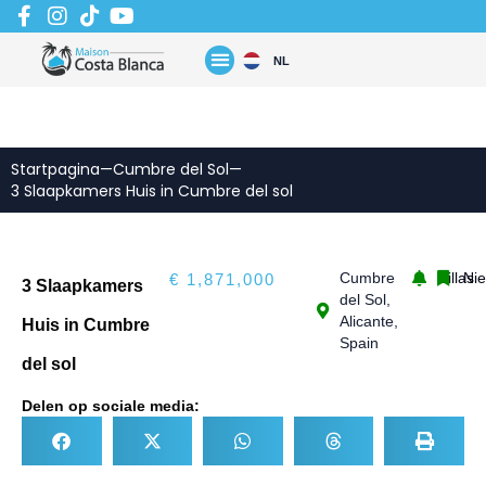
Zum
Inhalt
springen
NL
Startpagina
—
Cumbre del Sol
—
3 Slaapkamers Huis in Cumbre del sol
Cumbre
Villas
Ni
€ 1,871,000
3 Slaapkamers
del Sol,
Alicante,
Huis in Cumbre
Spain
del sol
Delen op sociale media: