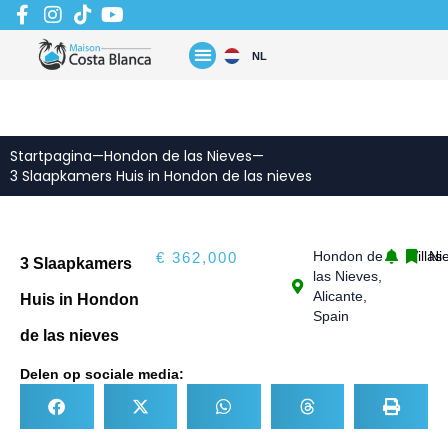
Zum
Inhalt
springen
NL
Startpagina
—
Hondon de las Nieves
—
3 Slaapkamers Huis in Hondon de las nieves
Hondon de
Villas
Ni
€ 362,000
3 Slaapkamers
las Nieves,
Alicante,
Huis in Hondon
Spain
de las nieves
Delen op sociale media: