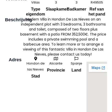
Villas
3
3
R49505
Type
Slaapkamer
Badkamer
Ref van
eigendom
het pand
Modern Villa in Hondon De Las Nieves on an
Beschrijving
independent plot with 3 bedrooms, 3 bathrooms
and toilet, composed of two floors plus
basement with a patio FROM 352,500€. The price
includes a private swimming pool and a
barbecue area. To learn more or to arrange a
viewing of this fantastic Villa in Hondon De Las
Nieves, please contact us today!
Adres
Hondon de
Alicante
Spanje
las Nieves
Provincie
Land
Stad