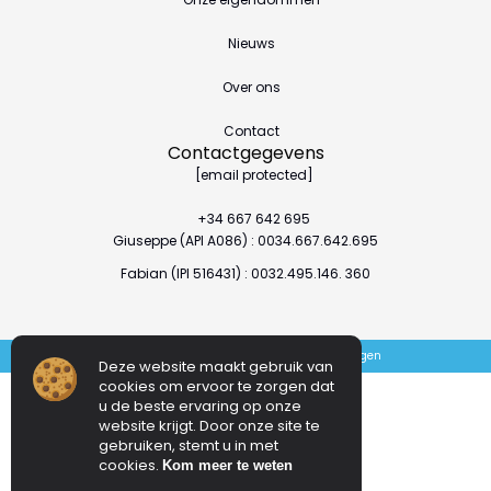
Nieuws
Over ons
Contact
Contactgegevens
[email protected]
+34 667 642 695
Giuseppe (API A086) : 0034.667.642.695
Fabian (IPI 516431) : 0032.495.146. 360
Sitemap
Privacybeleid
Juridische mededelingen
Deze website maakt gebruik van
cookies om ervoor te zorgen dat
u de beste ervaring op onze
website krijgt. Door onze site te
gebruiken, stemt u in met
cookies.
Kom meer te weten