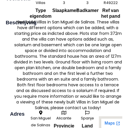
Villas
3
3
R49222
Type
Slaapkamer
Badkamer
Ref van
eigendom
het pand
New build Villas in San Miguel de Salinas. These villas
Beschrijving
have different options which can be added, with a
starting price as indicted above. Plots star from 372m
and the villa can have options added such as,
solarium and basement which can be one large open
space or divided into accommodation and
bathrooms. The standard house has an area of 127m
divided in two levels. Ground floor with living room and
open plan kitchen, one double bedroom and a family
bathroom and on the first level a further two
bedrooms with an en suite and a family bathroom.
Both first floor bedrooms have access to a terrace
and as discussed access to a solarium if required. If
you require more information or would like to arrange
a viewing of these newly built Villas in San Miguel de
Salinas, please contact us today!
Adres
San Miguel
Alicante
Spanje
de Salinas
Provincie
Land