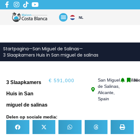
Zum
Inhalt
springen
NL
Startpagina
—
San Miguel de Salinas
—
3 Slaapkamers Huis in San miguel de salinas
San Miguel
Villas
Ni
€ 591,000
3 Slaapkamers
de Salinas,
Alicante,
Huis in San
Spain
miguel de salinas
Delen op sociale media: