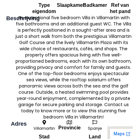
Type
Slaapkamer
Badkamer
Ref van
eigendom
het pand
An exceptional five bedroom Villa in Villamartin with
Beschrijving
five bathrooms and an additional guest WC. The Villa
is perfectly positioned in a sought-after area and is
just a short walk from both the prestigious Villamartin
Golf Course and the lively Villamartin Plaza with its
wide choice of restaurants, cafés, and shops. The
property offers spacious living with five well-
proportioned bedrooms, each with its own bathroom,
providing privacy and comfort for family and guests.
One of the top-floor bedrooms enjoys spectacular
sea views, while the rooftop solarium offers
panoramic views across both the sea and the golf
course. Outside, a heated swimming pool provides
year-round enjoyment, complemented by a private
garage for secure parking and storage. Contact us
today to know more or to view this stunning five
bedroom Villa in Villamartin!
Adres
Provincie
Villamartin
Spanje
Stad
Land