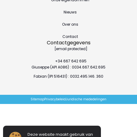
Nieuws
Over ons
Contact
Contactgegevens
[email protected]
+34 667 642 695
Giuseppe (API A086) : 0034.667.642.695
Fabian (IPI 516431) : 0032.495.146. 360
Sitemap
Privacybeleid
Juridische mededelingen
Deze website maakt gebruik van