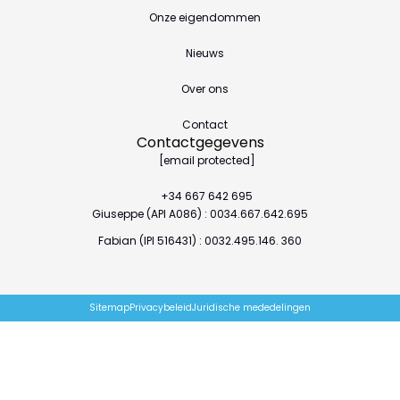
Onze eigendommen
Nieuws
Over ons
Contact
Contactgegevens
[email protected]
+34 667 642 695
Giuseppe (API A086) : 0034.667.642.695
Fabian (IPI 516431) : 0032.495.146. 360
Sitemap
Privacybeleid
Juridische mededelingen