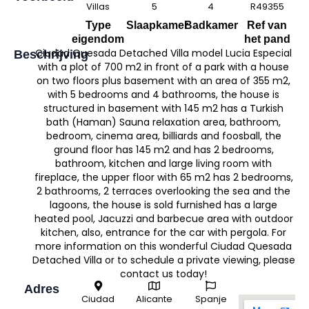
Villas
5
4
R49355
Type
Slaapkamer
Badkamer
Ref van
eigendom
het pand
Ciudad Quesada Detached Villa model Lucia Especial
Beschrijving
with a plot of 700 m2 in front of a park with a house
on two floors plus basement with an area of 355 m2,
with 5 bedrooms and 4 bathrooms, the house is
structured in basement with 145 m2 has a Turkish
bath (Haman) Sauna relaxation area, bathroom,
bedroom, cinema area, billiards and foosball, the
ground floor has 145 m2 and has 2 bedrooms,
bathroom, kitchen and large living room with
fireplace, the upper floor with 65 m2 has 2 bedrooms,
2 bathrooms, 2 terraces overlooking the sea and the
lagoons, the house is sold furnished has a large
heated pool, Jacuzzi and barbecue area with outdoor
kitchen, also, entrance for the car with pergola. For
more information on this wonderful Ciudad Quesada
Detached Villa or to schedule a private viewing, please
contact us today!
Adres
Ciudad
Alicante
Spanje