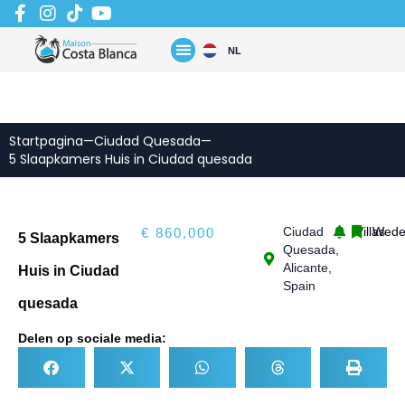
Zum
Inhalt
springen
NL
Startpagina
—
Ciudad Quesada
—
5 Slaapkamers Huis in Ciudad quesada
Ciudad
Villas
Wede
€ 860,000
5 Slaapkamers
Quesada,
Alicante,
Huis in Ciudad
Spain
quesada
Delen op sociale media: