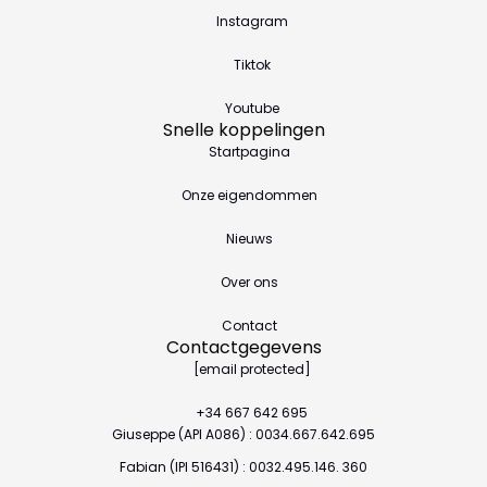
Instagram
Tiktok
Youtube
Snelle koppelingen
Startpagina
Onze eigendommen
Nieuws
Over ons
Contact
Contactgegevens
[email protected]
+34 667 642 695
Giuseppe (API A086) : 0034.667.642.695
Fabian (IPI 516431) : 0032.495.146. 360