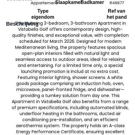
Slaapkamer
Badkamer
Appartement
R49977
Type
Ref van
eigendom
het pand
This stunning 3-bedroom, 3-bathroom Apartment in
Beschrijving
Vistabella Golf offers contemporary design, high-
quality finishes, and exceptional value, with completion
scheduled for March 2026. Designed for modern
Mediterranean living, the property features spacious
open-plan interiors filled with natural light and
seamless access to outdoor areas, ideal for relaxing
and entertaining. For a limited time only, a special
launching promotion is includ at no extra cost.
Featuring interior lighting, shower screens. A white
goods package comprising an induction hob, oven,
microwave, panel-fronted fridge, and dishwasher—
providing a turnkey solution from day one. This
Apartment in Vistabella Golf also benefits from a range
of premium specifications, including automated blinds,
underfloor heating in the bathrooms, ducted air
conditioning pre-installation, and an efficient
aerothermia system. The property holds an A-class
Energy Performance Certificate, ensuring excellent