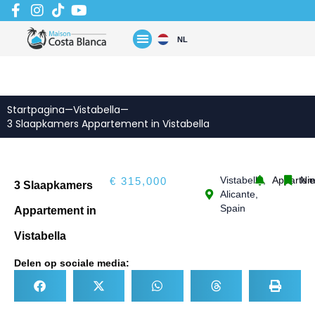
Zum
Inhalt
springen
NL
Startpagina
—
Vistabella
—
3 Slaapkamers Appartement in Vistabella
Vistabella,
Appartem
Ni
€ 315,000
3 Slaapkamers
Alicante,
Spain
Appartement in
Vistabella
Delen op sociale media: