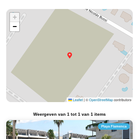
+
−
Leaflet
|
©
OpenStreetMap
contributors
Weergeven van
1
tot
1
van
1
items
Playa Flamenca