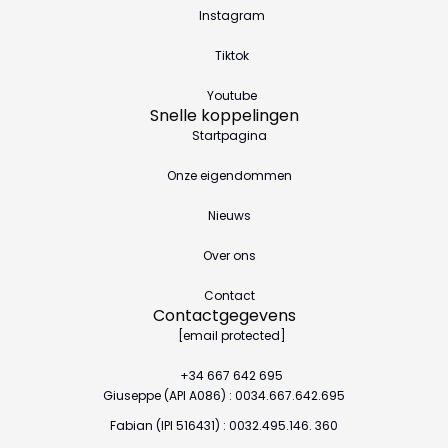
Instagram
Tiktok
Youtube
Snelle koppelingen
Startpagina
Onze eigendommen
Nieuws
Over ons
Contact
Contactgegevens
[email protected]
+34 667 642 695
Giuseppe (API A086) : 0034.667.642.695
Fabian (IPI 516431) : 0032.495.146. 360