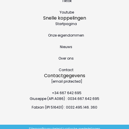
Tiktok
Youtube
Snelle koppelingen
Startpagina
Onze eigendommen
Nieuws
Over ons
Contact
Contactgegevens
[email protected]
+34 667 642 695
Giuseppe (API A086) : 0034.667.642.695
Fabian (IPI 516431) : 0032.495.146. 360
Sitemap
Privacybeleid
Juridische mededelingen