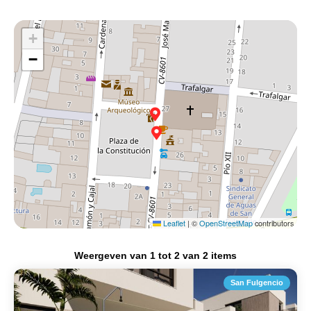
+
−
Leaflet
|
©
OpenStreetMap
contributors
Weergeven van
1
tot
2
van
2
items
San Fulgencio