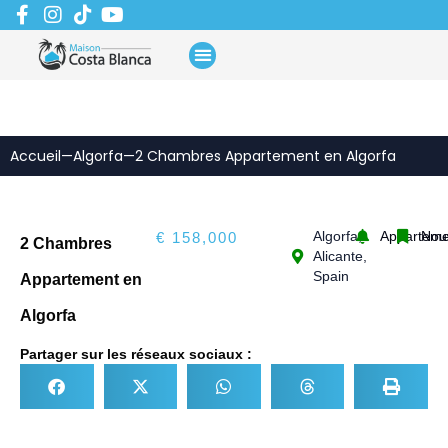
Aller
au
contenu
Accueil
—
Algorfa
—
2 Chambres Appartement en Algorfa
Algorfa,
Apparteme
Nou
€ 158,000
2 Chambres
Alicante,
Spain
Appartement en
Algorfa
Partager sur les réseaux sociaux :