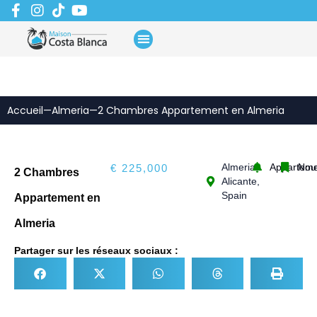
Aller
au
contenu
Accueil
—
Almeria
—
2 Chambres Appartement en Almeria
Almeria,
Apparteme
Nou
€ 225,000
2 Chambres
Alicante,
Spain
Appartement en
Almeria
Partager sur les réseaux sociaux :