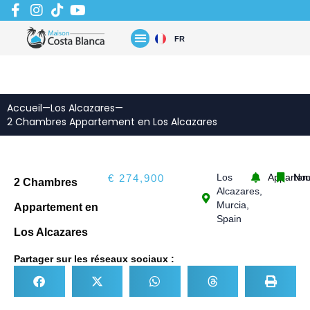
Aller
au
contenu
FR
Accueil
—
Los Alcazares
—
2 Chambres Appartement en Los Alcazares
Los
Appartem
No
€ 274,900
2 Chambres
Alcazares,
Murcia,
Appartement en
Spain
Los Alcazares
Partager sur les réseaux sociaux :