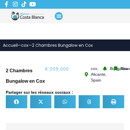
Aller
au
contenu
Accueil
—
cox
—
2 Chambres Bungalow en Cox
cox,
Bungalow
Nou
€ 209,000
2 Chambres
Alicante,
Spain
Bungalow en Cox
Partager sur les réseaux sociaux :