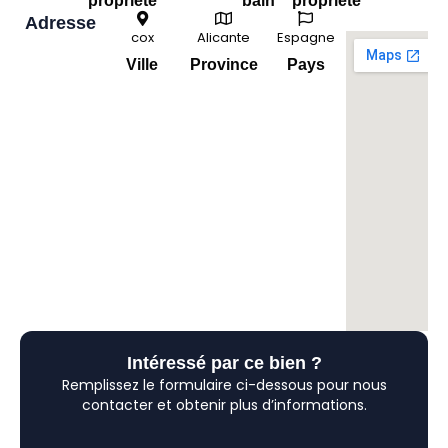
propriété
bain
propriété
Adresse
cox
Alicante
Espagne
Ville
Province
Pays
Intéressé par ce bien ?
Remplissez le formulaire ci-dessous pour nous
contacter et obtenir plus d’informations.