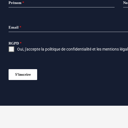
Prénom
*
N
Email
*
RGPD
*
Oui, j'accepte la
politique de confidentialité
et les
mentions léga
S’inscrire