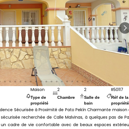
Maison
2
2
R50117
Type de
Chambre
Salle de
Réf de la
propriété
bain
propriété
ésidence Sécurisée à Proximité de Pato Pekín Charmante maison
e sécurisée recherchée de Calle Malvinas, à quelques pas de P
e un cadre de vie confortable avec de beaux espaces extérieu