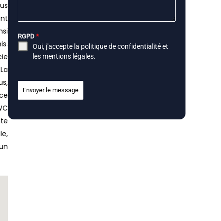
ous
ent
nsi
RGPD
*
is.
Oui, j'accepte la
politique de confidentialité
et
cie
les
mentions légales
.
 La
us,
Envoyer le message
nce
 WC
nte
le,
un