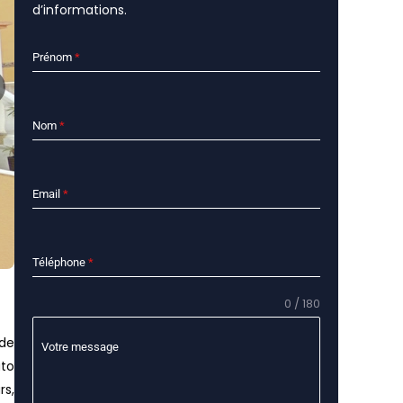
d’informations.
Prénom
*
Nom
*
Email
*
Téléphone
*
0 / 180
 de
Votre message
ato
rs,