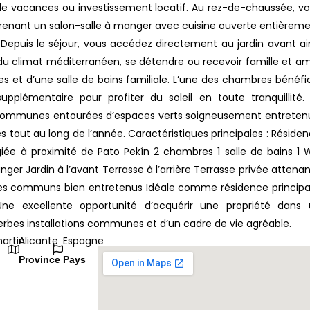
e vacances ou investissement locatif. Au rez-de-chaussée, v
enant un salon-salle à manger avec cuisine ouverte entièrem
Depuis le séjour, vous accédez directement au jardin avant ai
er du climat méditerranéen, se détendre ou recevoir famille et am
s et d’une salle de bains familiale. L’une des chambres bénéfi
pplémentaire pour profiter du soleil en toute tranquillité.
 communes entourées d’espaces verts soigneusement entreten
out au long de l’année. Caractéristiques principales : Réside
légiée à proximité de Pato Pekín 2 chambres 1 salle de bains 1
nger Jardin à l’avant Terrasse à l’arrière Terrasse privée attena
s communs bien entretenus Idéale comme résidence principa
e excellente opportunité d’acquérir une propriété dans 
bes installations communes et d’un cadre de vie agréable.
martin
Alicante
Espagne
Province
Pays