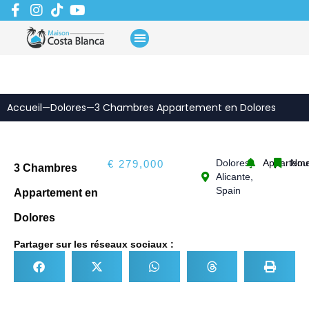
Aller
au
contenu
Accueil
—
Dolores
—
3 Chambres Appartement en Dolores
Dolores,
Apparteme
Nou
€ 279,000
3 Chambres
Alicante,
Spain
Appartement en
Dolores
Partager sur les réseaux sociaux :