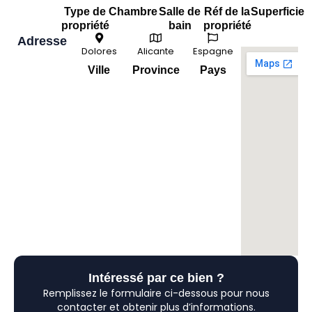
Type de
Chambre
Salle de
Réf de la
Superficie
propriété
bain
propriété
Adresse
Dolores
Alicante
Espagne
Ville
Province
Pays
Intéressé par ce bien ?
Remplissez le formulaire ci-dessous pour nous
contacter et obtenir plus d’informations.