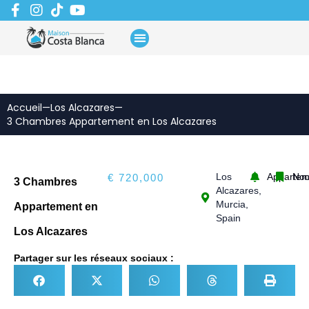
Aller
au
contenu
Accueil
—
Los Alcazares
—
3 Chambres Appartement en Los Alcazares
Los
Appartem
No
€ 720,000
3 Chambres
Alcazares,
Murcia,
Appartement en
Spain
Los Alcazares
Partager sur les réseaux sociaux :