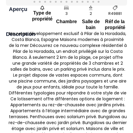
Aperçu
Type de
3
2
R49881
propriété
Chambre
Salle de
Réf de la
bain
propriété
Nouveau développement exclusif à Pilar de la Horadada,
Description
Costa Blanca, Espagne Maisons modernes à proximité
de la mer Découvrez ce nouveau complexe résidentiel à
Pilar de la Horadada, un endroit privilégié sur la Costa
Blanca. À seulement 2 km de la plage, ce projet offre
une grande variété de propriétés de 3 chambres et 2
salles de bains, avec un parking privé inclus dans le prix.
Le projet dispose de vastes espaces communs, dont
une piscine commune, des jardins paysagers et une aire
de jeux pour enfants, idéale pour toute la famille.
Différentes typologies pour répondre à votre style de vie
Ce lotissement offre différentes options de logement :
Appartements au rez-de-chaussée avec jardins privés.
Appartements à l’étage intermédiaire avec de grandes
terrasses. Penthouses avec solarium privé. Bungalows au
rez-de-chaussée avec jardin privé. Bungalows au dernier
étage avec jardin privé et solarium. Maisons de ville et