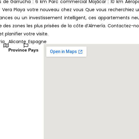
ts de Garrucha : 6 km Parc commercial Mojácar : 10 km Aérop
 de Vera Playa votre nouveau chez vous Que vous recherchiez 
ances ou un investissement intelligent, ces appartements ne
ne des zones les plus prisées de la côte d’Almería. Contactez-n
 planifier votre visite.
ia
Alicante
Espagne
Province
Pays