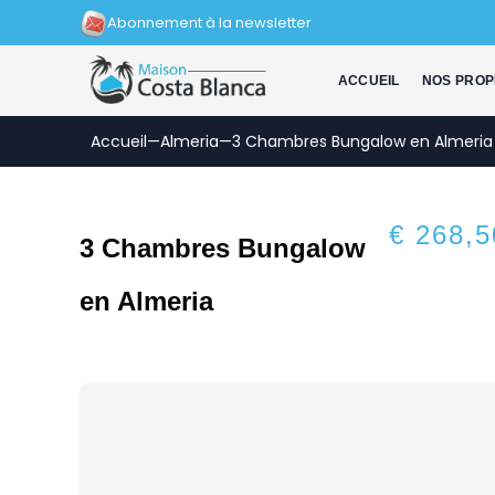
Aller
Abonnement à la newsletter
au
contenu
ACCUEIL
NOS PROP
Accueil
—
Almeria
—
3 Chambres Bungalow en Almeria
€ 268,5
3 Chambres Bungalow
en Almeria