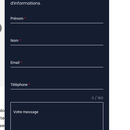
d’informations.
Prénom
*
Nom
*
Email
*
Téléphone
*
0 / 180
blo
Votre message
nte
exe