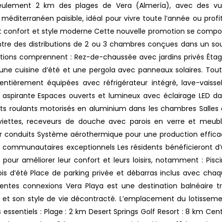
 seulement 2 km des plages de Vera (Almería), avec des v
éditerranéen paisible, idéal pour vivre toute l’année ou profi
nt confort et style moderne Cette nouvelle promotion se comp
ntre des distributions de 2 ou 3 chambres conçues dans un so
options comprennent : Rez-de-chaussée avec jardins privés Éta
ne cuisine d’été et une pergola avec panneaux solaires. Tou
ntièrement équipées avec réfrigérateur intégré, lave-vaissel
e aspirante Espaces ouverts et lumineux avec éclairage LED d
ts roulants motorisés en aluminium dans les chambres Salles
viettes, receveurs de douche avec parois en verre et meub
 par conduits Système aérothermique pour une production effic
s communautaires exceptionnels Les résidents bénéficieront d
ur améliorer leur confort et leurs loisirs, notamment : Pisc
is d’été Place de parking privée et débarras inclus avec cha
lentes connexions Vera Playa est une destination balnéaire t
e et son style de vie décontracté. L’emplacement du lotissem
 essentiels : Plage : 2 km Desert Springs Golf Resort : 8 km Cen