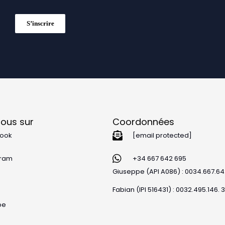
S’inscrire
nous sur
Coordonnées
ook
[email protected]
gram
+34 667 642 695
Giuseppe (API A086) : 0034.667.6
Fabian (IPI 516431) : 0032.495.146. 
be