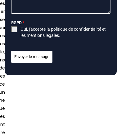
ues
ter
ose
RGPD
*
uci
Oui, j'accepte la
politique de confidentialité
et
ges
les
mentions légales
.
tes
le,
Envoyer le message
ans
 de
les
ace
’un
ine
que
rès
ent
tre