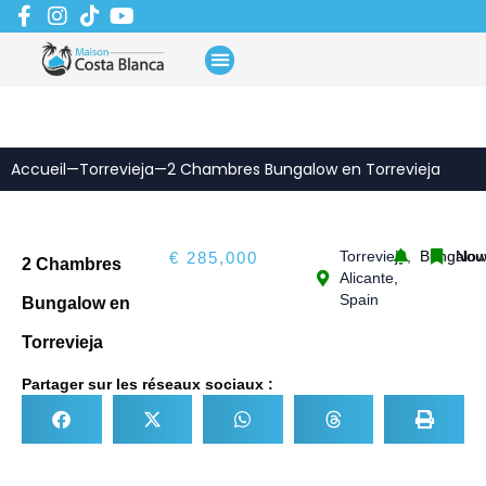
Aller
au
contenu
Accueil
—
Torrevieja
—
2 Chambres Bungalow en Torrevieja
Torrevieja,
Bungalo
Nou
€ 285,000
2 Chambres
Alicante,
Spain
Bungalow en
Torrevieja
Partager sur les réseaux sociaux :