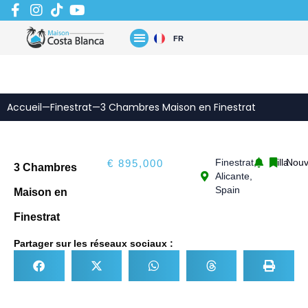
Aller
au
contenu
FR
Accueil
—
Finestrat
—
3 Chambres Maison en Finestrat
Finestrat,
Villa
Nou
€ 895,000
3 Chambres
Alicante,
Spain
Maison en
Finestrat
Partager sur les réseaux sociaux :