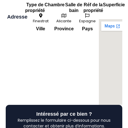
Type de
Chambre
Salle de
Réf de la
Superficie
propriété
bain
propriété
Adresse
Finestrat
Alicante
Espagne
Ville
Province
Pays
Intéressé par ce bien ?
Remplissez le formulaire ci-dessous pour nous
contacter et obtenir plus d’informations.