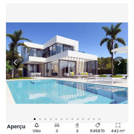
Aperçu
Villa
3
3
R45870
442 m²