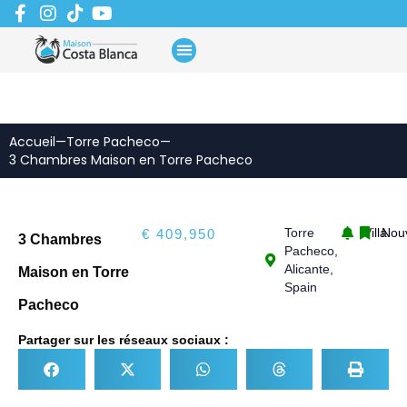
Aller
au
contenu
Accueil
—
Torre Pacheco
—
3 Chambres Maison en Torre Pacheco
Torre
Villa
Nou
€ 409,950
3 Chambres
Pacheco,
Alicante,
Maison en Torre
Spain
Pacheco
Partager sur les réseaux sociaux :