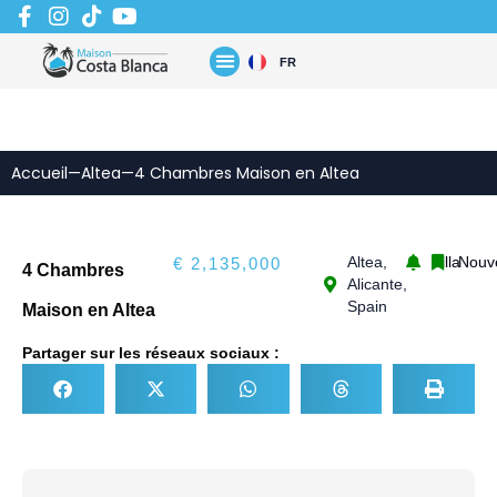
Aller
au
contenu
FR
Accueil
—
Altea
—
4 Chambres Maison en Altea
Altea,
Villa
Nouv
€ 2,135,000
4 Chambres
Alicante,
Spain
Maison en Altea
Partager sur les réseaux sociaux :