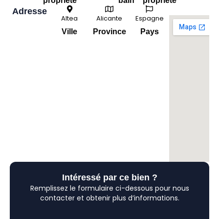
propriété
bain
propriété
Adresse
Altea
Alicante
Espagne
Ville
Province
Pays
Intéressé par ce bien ?
Remplissez le formulaire ci-dessous pour nous
contacter et obtenir plus d’informations.