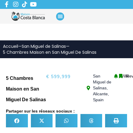
Aller
au
contenu
Accueil
—
San Miguel de Salinas
—
5 Chambres Maison en San Miguel De Salinas
San
Villa
Rev
€ 599,999
5 Chambres
Miguel de
Salinas,
Maison en San
Alicante,
Miguel De Salinas
Spain
Partager sur les réseaux sociaux :