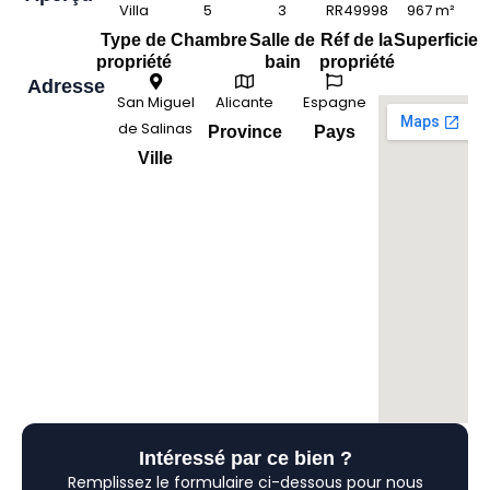
Villa
5
3
RR49998
967 m²
Type de
Chambre
Salle de
Réf de la
Superficie
propriété
bain
propriété
Adresse
San Miguel
Alicante
Espagne
de Salinas
Province
Pays
Ville
Intéressé par ce bien ?
Remplissez le formulaire ci-dessous pour nous