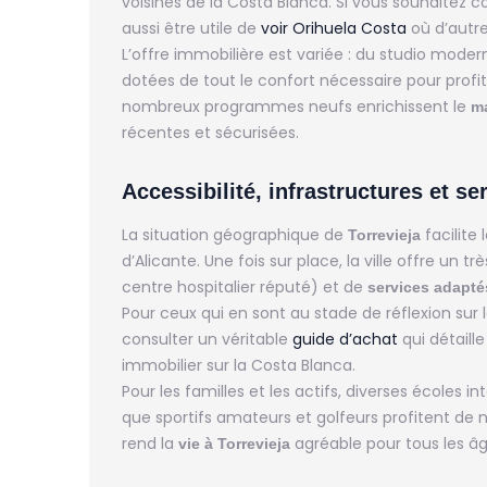
voisines de la Costa Blanca. Si vous souhaitez 
aussi être utile de
voir Orihuela Costa
où d’autre
L’offre immobilière est variée : du studio moderne
dotées de tout le confort nécessaire pour prof
nombreux programmes neufs enrichissent le
ma
récentes et sécurisées.
Accessibilité, infrastructures et se
La situation géographique de
facilite 
Torrevieja
d’Alicante. Une fois sur place, la ville offre un tr
centre hospitalier réputé) et de
services adapté
Pour ceux qui en sont au stade de réflexion sur l
consulter un véritable
guide d’achat
qui détaill
immobilier sur la Costa Blanca.
Pour les familles et les actifs, diverses écoles in
que sportifs amateurs et golfeurs profitent de 
rend la
agréable pour tous les âg
vie à Torrevieja