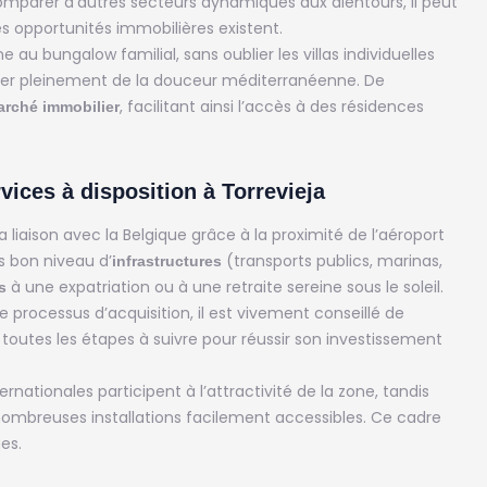
comparer d’autres secteurs dynamiques aux alentours, il peut
s opportunités immobilières existent.
 au bungalow familial, sans oublier les villas individuelles
iter pleinement de la douceur méditerranéenne. De
, facilitant ainsi l’accès à des résidences
rché immobilier
rvices à disposition à Torrevieja
la liaison avec la Belgique grâce à la proximité de l’aéroport
ès bon niveau d’
(transports publics, marinas,
infrastructures
à une expatriation ou à une retraite sereine sous le soleil.
s
e processus d’acquisition, il est vivement conseillé de
e toutes les étapes à suivre pour réussir son investissement
ternationales participent à l’attractivité de la zone, tandis
nombreuses installations facilement accessibles. Ce cadre
es.