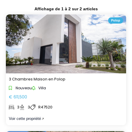
Affichage de
1
à
2
sur
2
articles
Polop
3 Chambres Maison en Polop
Nouveau
Villa
€ 611,500
3
3
R47520
Voir cette propriété