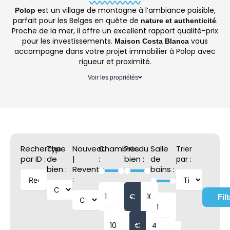
est un village de montagne à l’ambiance paisible,
Polop
parfait pour les Belges en quête de
.
nature et authenticité
Proche de la mer, il offre un excellent rapport qualité-prix
pour les investissements.
vous
Maison Costa Blanca
accompagne dans votre projet immobilier à Polop avec
rigueur et proximité.
Voir les propriétés
Recherche
Type
Nouveau
Chambres
Prix du
Salle
Trier
par ID :
de
|
:
bien :
de
par :
bien :
Revente
bains :
:
€
Filt
€