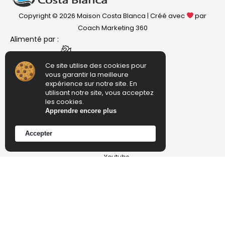
Copyright © 2026 Maison Costa Blanca | Créé avec
par
Coach Marketing 360
Alimenté par :
Ce site utilise des cookies pour
vous garantir la meilleure
expérience sur notre site. En
Suivez-nous sur
utilisant notre site, vous acceptez
Facebook
les cookies.
Apprendre encore plus
Instagram
Accepter
Tiktok
Youtube
Liens directs
Accueil
Nos propriétés
Vente appartement Costa Blanca