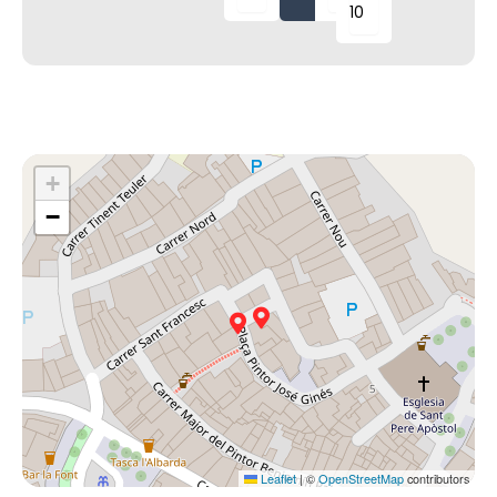
+
−
Leaflet
|
©
OpenStreetMap
contributors