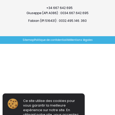
+34 667 642 695
Giuseppe (API A086) : 0034.667.642.695
Fabian (IPI 516431) : 0032.495.146. 360
Sitemap
Politique de confidentialité
Mentions légales
Ce site utilise des cookies pour
vous garantir la meilleure
expérience sur notre site. En
utilisant notre site, vous acceptez