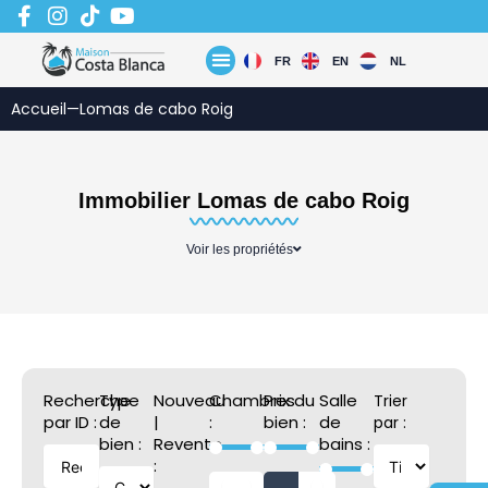
Aller
au
contenu
FR
EN
NL
Accueil
—
Lomas de cabo Roig
Immobilier Lomas de cabo Roig
Voir les propriétés
Recherche
Type
Nouveau
Chambres
Prix du
Salle
Trier
par ID :
de
|
:
bien :
de
par :
bien :
Revente
bains :
: