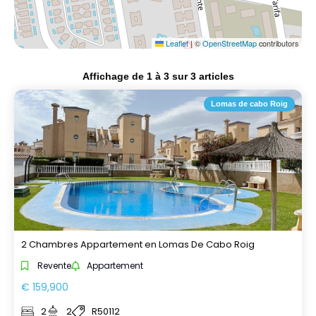
Leaflet
|
©
OpenStreetMap
contributors
Affichage de
1
à
3
sur
3
articles
Lomas de cabo Roig
2 Chambres Appartement en Lomas De Cabo Roig
Revente
Appartement
€ 159,900
2
2
R50112